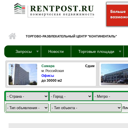
Перейти к основному содержанию
ТОРГОВО-РАЗВЛЕКАТЕЛЬНЫЙ ЦЕНТР "КОНТИНЕНТАЛЬ"
Запросы
Новости
Торговые площади
Самара
Сдам
м. Российская
Офисы
до 30000 м2
Пл