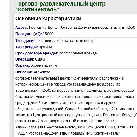
Торгово-развлекательный центр
"Континенталь"
Основные характеристики
Адрес:
Ростов-на-Дону,г. Ростов-на-Дону,Буденновский пр-т, д. 42/50
Площадь (м2):
15000
Тип здания:
Торгово-развлекательный центр
Тип аренды:
прямая
Срок договора аренды:
долгосрочная аренда
Операция:
Сдам
Охрана:
охрана здания
Описание объекта:
оргово-развлекательный центр "Континенталь" расположен в
историческом центре города Ростова-на-Дону по адресу: пр.
Буденновский 42/50, на пересечении с Пушкинской, в самом сердце
быстрорастущего и развивающегося южно-российского мегаполиса,
среди крупнейших административных, торговых и других
общественных учреждений. Среди ближайших "соседей" комплекса
такие, как Центральный парк культуры и отдыха г. Ростов-на-Дону, Ц
рынок "Новый быт", кафе "Золотой колос, Пи ЮФУ, РИНХ,
Администрация г. Ростова-на-Дону, Дом Офицеров СКВО, Штаб СКВО
ГУВД г. Ростова-на-Дону и др. Площадь ТРК "Континенталь"