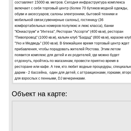
составляет 15000 кв. метров. Сегодня инфраструктура комплекса
включает с себя торговый центр (более 70 бутиков модной одежды,
обуви и аксессуаров; салоны электроники, бытовой техники и
мобильной связи;сувенирные салоны), гостиницу (36
комфортабельных номеров полулюкс и люкс класса), банки
"Юниаструм" и "Интеза", Ресторан "Ассорти" (400 кв.м), ресторан
"Пивопровод" (1000 кв.м), кальян клуб "Багдад" (800 кв.м), караоке клу
"Ухо и Медведь" (300 кв.м). В ближайшее время торговый центр ждет
прибавления, чтобы порадовать жителей Ростова. Этим летом
появится комплекс для детей и их родителей, где можно будет
отдохнуть, пройтись по магазинам, провести приятно время в
ресторане или кафе. А тем, кто любит водные процедуры, специаль
дарим - 2 бассейна, один для детей, с аттракционами, горками, втор
для взрослых с пенными, DJ вечеринками.
Объект на карте: