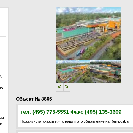
"
<
>
и,
<
>
но
Объект № 8866
ь
тел. (495) 775-5551 Факс (495) 135-3609
ами
Пожалуйста, скажите, что нашли это объявление на Rentpost.ru
ям