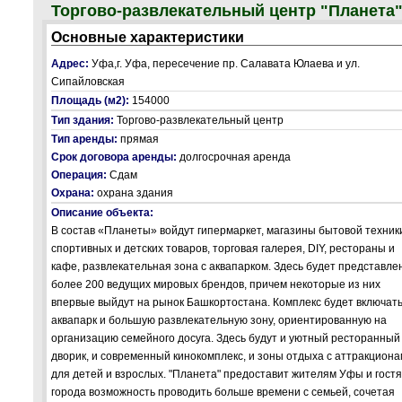
Торгово-развлекательный центр "Планета
Основные характеристики
Адрес:
Уфа,г. Уфа, пересечение пр. Салавата Юлаева и ул.
Сипайловская
Площадь (м2):
154000
Тип здания:
Торгово-развлекательный центр
Тип аренды:
прямая
Срок договора аренды:
долгосрочная аренда
Операция:
Сдам
Охрана:
охрана здания
Описание объекта:
В состав «Планеты» войдут гипермаркет, магазины бытовой техник
спортивных и детских товаров, торговая галерея, DIY, рестораны и
кафе, развлекательная зона с аквапарком. Здесь будет представле
более 200 ведущих мировых брендов, причем некоторые из них
впервые выйдут на рынок Башкортостана. Комплекс будет включат
аквапарк и большую развлекательную зону, ориентированную на
организацию семейного досуга. Здесь будут и уютный ресторанный
дворик, и современный кинокомплекс, и зоны отдыха с аттракцион
для детей и взрослых. "Планета" предоставит жителям Уфы и гост
города возможность проводить больше времени с семьей, сочетая