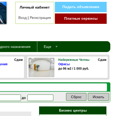
Подать объявление
Личный кабинет
Вход
|
Регистрация
Платные сервисы
дного назначения
Еще
Сдам
Набережные Челны
Сдам
щения
Офисы
до 96 м2 / 1 000 руб.
до
Бизнес центры