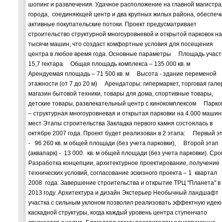
шопинг и развлечения. Удачное расположение на главной магистр
города, соединяющей центр и два крупных жилых района, обеспеч
активные покупательские потоки. Проект предусматривает
строительство структурной многоуровневой и открытой парковок на
тысячи машин, что создаст комфортные условия для посещения
центра в любое время года. Основные параметры Площадь участ
15,7 гектара Общая площадь комплекса – 135 000 кв. м
Арендуемая площадь – 71 500 кв. м Высота - здание переменой
этажности (от 7 до 20 м) Арендаторы: гипермаркет, торговая гале
магазин бытовой техники, товары для дома, спортивные товары,
детские товары, развлекательный центр с кинокомплексом Парко
– структурная многоуровневая и открытая парковки на 4.000 машин
мест Этапы строительства Закладка первого камня состоялась в
октябре 2007 года. Проект будет реализован в 2 этапа: Первый э
- 96 260 кв. м общей площади (без учета парковки), Второй этап
(аквапарк) - 13 000 кв. м общей площади (без учета парковки). Сро
Разработка концепции, архитектурное проектирование, получение
технических условий, согласование эскизного проекта – 1 квартал
2008 года. Завершение строительства и открытие ТРЦ "Планета" в
2013 году. Архитектура и дизайн Экстерьер Необычный ландшафт
участка с сильным уклоном позволил реализовать эффектную идею
каскадной структуры, когда каждый уровень центра ступенчато