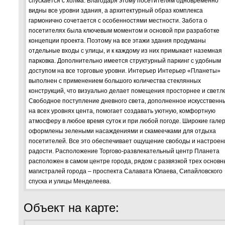
спускается с холма. Благодаря этому посетителям одновременно
видны все уровни здания, а архитектурный образ комплекса
гармонично сочетается с особенностями местности. Забота о
посетителях была ключевым моментом и основой при разработке
концепции проекта. Поэтому на все этажи здания продуманы
отдельные входы с улицы, и к каждому из них примыкает наземная
парковка. Дополнительно имеется структурный паркинг с удобным
доступом на все торговые уровни. Интерьер Интерьер «Планеты»
выполнен с применением большого количества стеклянных
конструкций, что визуально делает помещения просторнее и светл
Свободное поступление дневного света, дополненное искусственн
на всех уровнях цента, помогает создавать уютную, комфортную
атмосферу в любое время суток и при любой погоде. Широкие гале
оформлены зелеными насаждениями и скамеечками для отдыха
посетителей. Все это обеспечивает ощущение свободы и настроен
радости. Расположение Торгово-развлекательный центр Планета
расположен в самом центре города, рядом с развязкой трех основн
магистралей города – проспекта Салавата Юлаева, Сипайловского
спуска и улицы Менделеева.
Объект на карте: