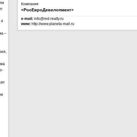
али
Компания
ит
«РосЕвроДевелопмент»
e-mail:
info@red-realty.ru
 4
www:
http://www.planeta-mall.ru
ка –
рея,
вка
о-
тап
ки