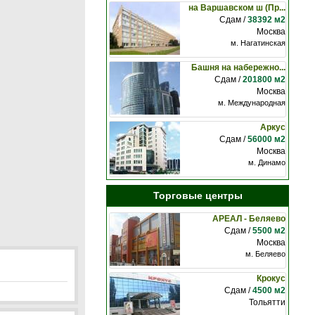
на Варшавском ш (Пр...
Сдам /
38392 м2
Москва
м. Нагатинская
Башня на набережно...
Сдам /
201800 м2
Москва
м. Международная
Аркус
Сдам /
56000 м2
Москва
м. Динамо
Торговые центры
АРЕАЛ - Беляево
Сдам /
5500 м2
Москва
м. Беляево
Крокус
Сдам /
4500 м2
Тольятти