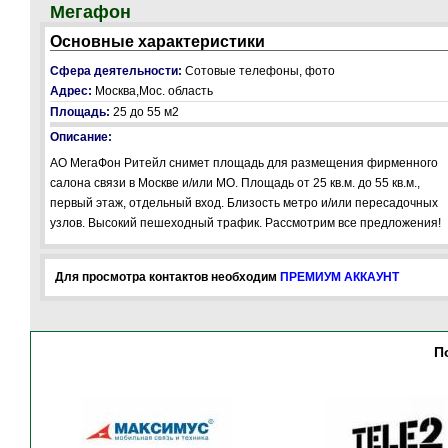
Мегафон
Основные характеристики
Сфера деятельности:
Сотовые телефоны, фото
Адрес:
Москва,Мос. область
Площадь:
25 до 55 м2
Описание:
АО МегаФон Ритейл снимет площадь для размещения фирменного
салона связи в Москве и/или МО. Площадь от 25 кв.м. до 55 кв.м.,
первый этаж, отдельный вход. Близость метро и/или пересадочных
узлов. Высокий пешеходный трафик. Рассмотрим все предложения!
Для просмотра контактов необходим
ПРЕМИУМ АККАУНТ
П