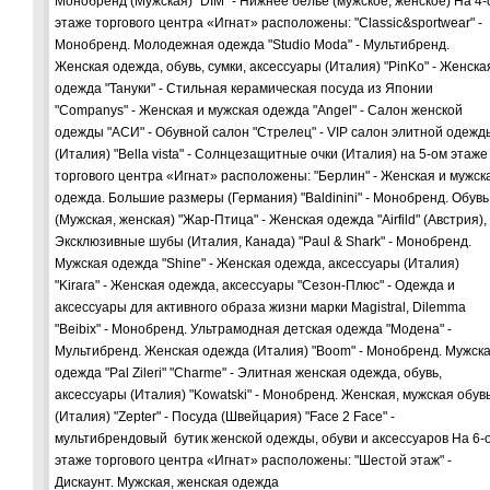
Монобренд (Мужская) "DIM" - Нижнее белье (мужское, женское) На 4-
этаже торгового центра «Игнат» расположены: "Classic&sportwear" -
Монобренд. Молодежная одежда "Studio Moda" - Мультибренд.
Женская одежда, обувь, сумки, аксессуары (Италия) "PinKo" - Женска
одежда "Тануки" - Стильная керамическая посуда из Японии
"Companys" - Женская и мужская одежда "Angel" - Салон женской
одежды "АСИ" - Обувной салон "Стрелец" - VIP салон элитной одежд
(Италия) "Bella vista" - Солнцезащитные очки (Италия) на 5-ом этаже
торгового центра «Игнат» расположены: "Берлин" - Женская и мужск
одежда. Большие размеры (Германия) "Baldinini" - Монобренд. Обувь
(Мужская, женская) "Жар-Птица" - Женская одежда "Airfild" (Австрия),
Эксклюзивные шубы (Италия, Канада) "Paul & Shark" - Монобренд.
Мужская одежда "Shine" - Женская одежда, аксессуары (Италия)
"Kirara" - Женская одежда, аксессуары "Сезон-Плюс" - Одежда и
аксессуары для активного образа жизни марки Magistral, Dilemma
"Beibix" - Монобренд. Ультрамодная детская одежда "Модена" -
Мультибренд. Женская одежда (Италия) "Boom" - Монобренд. Мужск
одежда "Pal Zileri" "Charme" - Элитная женская одежда, обувь,
аксессуары (Италия) "Kowatski" - Монобренд. Женская, мужская обув
(Италия) "Zepter" - Посуда (Швейцария) "Face 2 Face" -
мультибрендовый бутик женской одежды, обуви и аксессуаров На 6-
этаже торгового центра «Игнат» расположены: "Шестой этаж" -
Дискаунт. Мужская, женская одежда