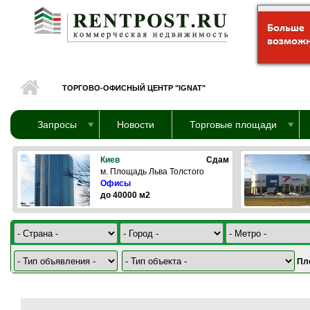
Перейти к основному содержанию
ТОРГОВО-ОФИСНЫЙ ЦЕНТР "IGNAT"
Запросы
Новости
Торговые площади
Киев
Сдам
м. Площадь Льва Толстого
Офисы
до 40000 м2
Пл