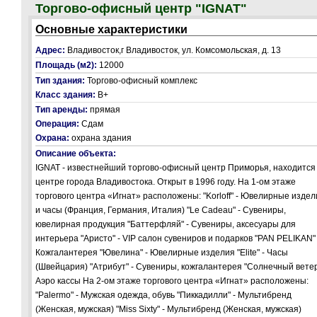
Торгово-офисный центр "IGNAT"
Основные характеристики
Адрес:
Владивосток,г Владивосток, ул. Комсомольская, д. 13
Площадь (м2):
12000
Тип здания:
Торгово-офисный комплекс
Класс здания:
В+
Тип аренды:
прямая
Операция:
Сдам
Охрана:
охрана здания
Описание объекта:
IGNAT - известнейший торгово-офисный центр Приморья, находится
центре города Владивостока. Открыт в 1996 году. На 1-ом этаже
торгового центра «Игнат» расположены: "Korloff" - Ювелирные издел
и часы (Франция, Германия, Италия) "Le Cadeau" - Сувениры,
ювелирная продукция "Баттерфляй" - Сувениры, аксесуары для
интерьера "Аристо" - VIP салон сувениров и подарков "PAN PELIKAN" 
Кожгалантерея "Ювелина" - Ювелирные изделия "Elite" - Часы
(Швейцария) "Атрибут" - Сувениры, кожгалантерея "Солнечный ветер
Аэро кассы На 2-ом этаже торгового центра «Игнат» расположены:
"Palermo" - Мужская одежда, обувь "Пиккадилли" - Мультибренд
(Женская, мужская) "Miss Sixty" - Мультибренд (Женская, мужская)