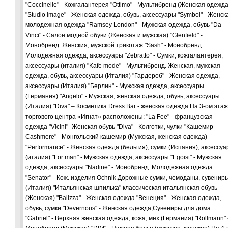
"Coccinelle" - Кожгалантерея "Ottimo" - Мультибренд (Женская одежда
"Studio image" - Женская одежда, обувь, аксессуары "Symbol" - Женск
молодежная одежда "Ramsey London" - Мужская одежда, обувь "Da
Vinci" - Салон модной обуви (Женская и мужская) "Glenfield" -
Монобренд. Женския, мужской трикотаж "Sash" - Монобренд.
Молодежная одежда, аксессуары "Zebratto" - Сумки, кожгалантерея,
аксессуары (италия) "Kafe mode" - Мультибренд. Женская, мужская
одежда, обувь, аксессуары (Италия) "Гардероб" - Женская одежда,
аксессуары (Италия) "Берлин" - Мужская одежда, аксессуары
(Германия) "Angelo" - Мужская, женская одежда, обувь, аксессуары
(Италия) "Diva" – Косметика Dress Bar - женская одежда На 3-ом эта
торгового центра «Игнат» расположены: "La Fee" - французская
одежда "Vicini" -Женская обувь "Diva" - Колготки, чулки "Кашемир
Cashmere" - Монгольский кашемир (Мужская, женская одежда)
"Performance" - Женская одежда (бельгия), сумки (Испания), аксессу
(италия) "For man" - Мужская одежда, аксессуары "Egoist" - Мужская
одежда, аксессуары "Nadine" - Монобренд. Молодежная одежда
"Senator" - Кож. изделия Ochnik.Дорожные сумки, чемоданы, сувенир
(Италия) "Итальянская шпилька" классическая итальянская обувь
(Женская) "Balizza" - Женская одежда "Венеция" - Женская одежда,
обувь, сумки "Devernous" - Женская одежда,Сувениры для дома
"Gabriel" - Верхняя женская одежда, кожа, мех (Германия) "Rollmann" 