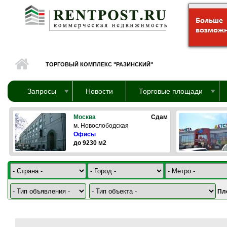
Перейти к основному содержанию
ТОРГОВЫЙ КОМПЛЕКС "РАЗИНСКИЙ"
Запросы
Новости
Торговые площади
Москва
Сдам
м. Новослободская
Офисы
до 9230 м2
Пл