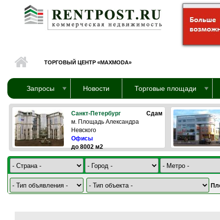
Перейти к основному содержанию
ТОРГОВЫЙ ЦЕНТР «MAXMODA»
Запросы
Новости
Торговые площади
Санкт-Петербург
Сдам
м. Площадь Александра
Невского
Офисы
до 8002 м2
Пл