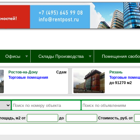
Офисы
Склады Производства
Помещения свобо
Ростов-на-Дону
Сдам
Рязань
Торговые помещения
Торговые поме
до 91270 м2
лощадь, м2 от
до
Стоимость, руб. от