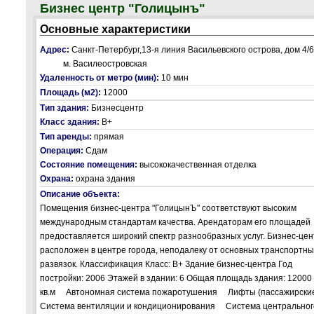
Бизнес центр "Голицынъ"
Основные характеристики
Адрес:
Санкт-Петербург,13-я линия Васильевского острова, дом 4/6
м. Василеостровская
Удаленность от метро (мин):
10 мин
Площадь (м2):
12000
Тип здания:
Бизнесцентр
Класс здания:
В+
Тип аренды:
прямая
Операция:
Сдам
Состояние помещения:
высококачественная отделка
Охрана:
охрана здания
Описание объекта:
Помещения бизнес-центра "ГолицынЪ" соответствуют высоким
международным стандартам качества. Арендаторам его площадей
предоставляется широкий спектр разнообразных услуг. Бизнес-цен
расположен в центре города, неподалеку от основных транспортны
развязок. Классификация Класс: B+ Здание бизнес-центра Год
постройки: 2006 Этажей в здании: 6 Общая площадь здания: 12000
кв.м Автономная система пожаротушения Лифты (пассажирск
Система вентиляции и кондиционирования Система центральног