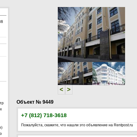
/8
<
>
<
>
Объект № 9449
тр
х
+7 (812) 718-3618
Пожалуйста, скажите, что нашли это объявление на Rentpost.ru
ие)
о