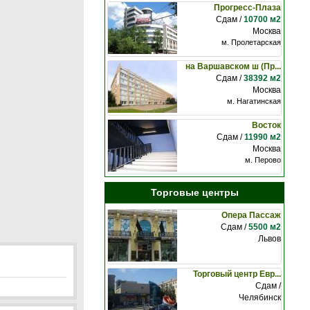
Прогресс-Плаза
Сдам /
10700 м2
Москва
м. Пролетарская
на Варшавском ш (Пр...
Сдам /
38392 м2
Москва
м. Нагатинская
Восток
Сдам /
11990 м2
Москва
м. Перово
Торговые центры
Опера Пассаж
Сдам /
5500 м2
Львов
Торговый центр Евр...
Сдам /
Челябинск