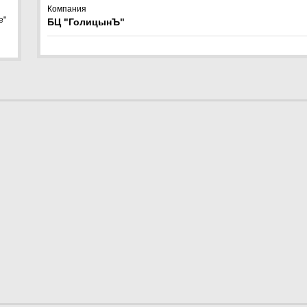
и
Компания
е"
БЦ "ГолицынЪ"