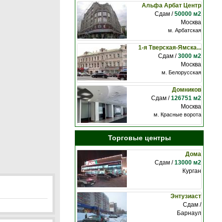
Альфа Арбат Центр
Сдам /
50000 м2
Москва
м. Арбатская
1-я Тверская-Ямска...
Сдам /
3000 м2
Москва
м. Белорусская
Домников
Сдам /
126751 м2
Москва
м. Красные ворота
Торговые центры
Дома
Сдам /
13000 м2
Курган
Энтузиаст
Сдам /
Барнаул