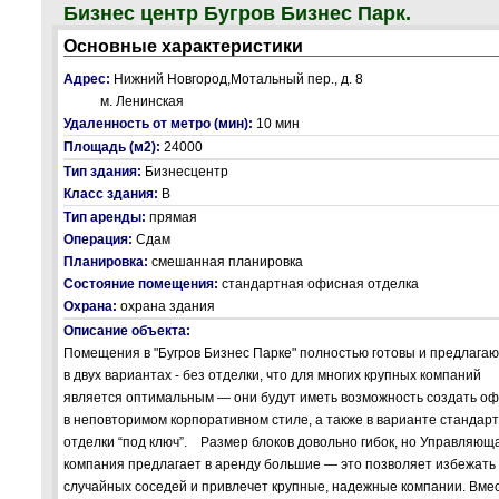
Бизнес центр Бугров Бизнес Парк.
Основные характеристики
Адрес:
Нижний Новгород,Мотальный пер., д. 8
м. Ленинская
Удаленность от метро (мин):
10 мин
Площадь (м2):
24000
Тип здания:
Бизнесцентр
Класс здания:
В
Тип аренды:
прямая
Операция:
Сдам
Планировка:
смешанная планировка
Состояние помещения:
стандартная офисная отделка
Охрана:
охрана здания
Описание объекта:
Помещения в "Бугров Бизнес Парке" полностью готовы и предлага
в двух вариантах - без отделки, что для многих крупных компаний
является оптимальным — они будут иметь возможность создать о
в неповторимом корпоративном стиле, а также в варианте стандар
отделки “под ключ”. Размер блоков довольно гибок, но Управляющ
компания предлагает в аренду большие — это позволяет избежать
случайных соседей и привлечет крупные, надежные компании. Вме