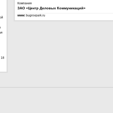
Компания
ЗАО «Центр Деловых Коммуникаций»
www:
bugrovpark.ru
ой
я
ая
 18