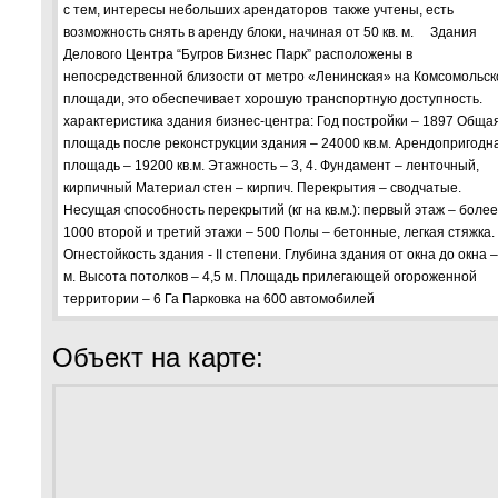
с тем, интересы небольших арендаторов также учтены, есть
возможность снять в аренду блоки, начиная от 50 кв. м. Здания
Делового Центра “Бугров Бизнес Парк” расположены в
непосредственной близости от метро «Ленинская» на Комсомольск
площади, это обеспечивает хорошую транспортную доступность.
характеристика здания бизнес-центра: Год постройки – 1897 Обща
площадь после реконструкции здания – 24000 кв.м. Арендопригодн
площадь – 19200 кв.м. Этажность – 3, 4. Фундамент – ленточный,
кирпичный Материал стен – кирпич. Перекрытия – сводчатые.
Несущая способность перекрытий (кг на кв.м.): первый этаж – более
1000 второй и третий этажи – 500 Полы – бетонные, легкая стяжка.
Огнестойкость здания - II степени. Глубина здания от окна до окна –
м. Высота потолков – 4,5 м. Площадь прилегающей огороженной
территории – 6 Га Парковка на 600 автомобилей
Объект на карте: