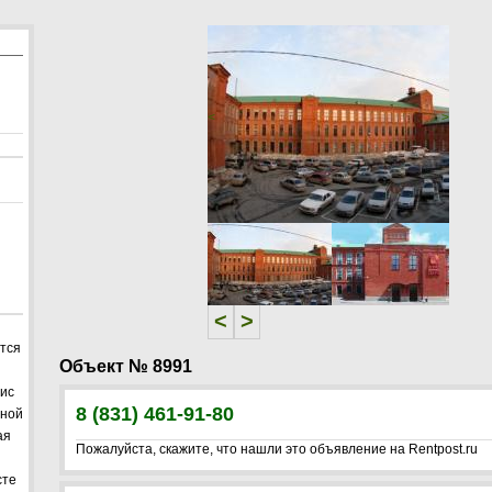
<
>
<
>
ются
Объект № 8991
фис
8 (831) 461-91-80
тной
ая
Пожалуйста, скажите, что нашли это объявление на Rentpost.ru
сте