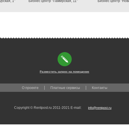
рская, 1"
Бизнес центр "Памирская, 11"
Бизнес центр "Но
Разместить запрос на помещение
О проекте
Платные сервисы
Контакты
Copyright © Rentpost.ru 2011-2021 E-mail:
info@rentpost.ru