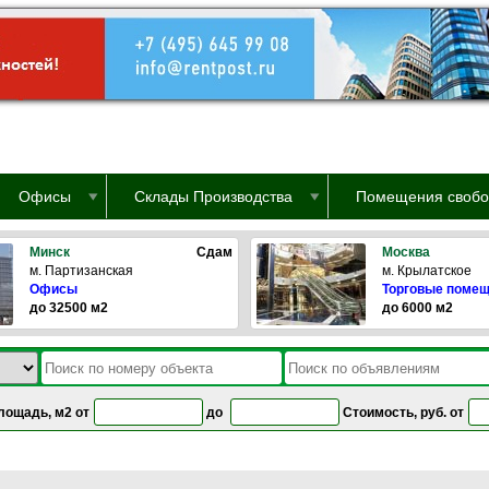
Офисы
Склады Производства
Помещения свобо
Минск
Сдам
Москва
м. Партизанская
м. Крылатское
Офисы
Торговые поме
до 32500 м2
до 6000 м2
лощадь, м2 от
до
Стоимость, руб. от