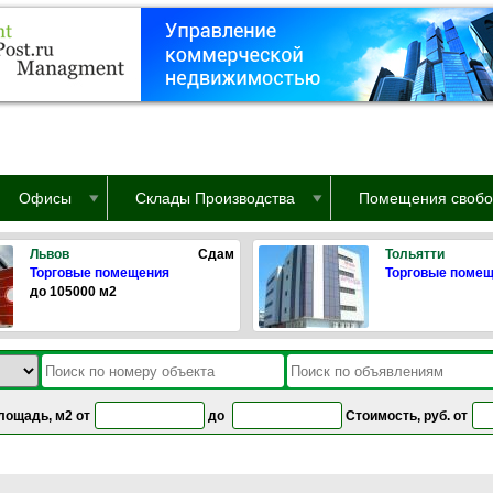
Офисы
Склады Производства
Помещения свобо
Львов
Сдам
Тольятти
Торговые помещения
Торговые поме
до 105000 м2
лощадь, м2 от
до
Стоимость, руб. от