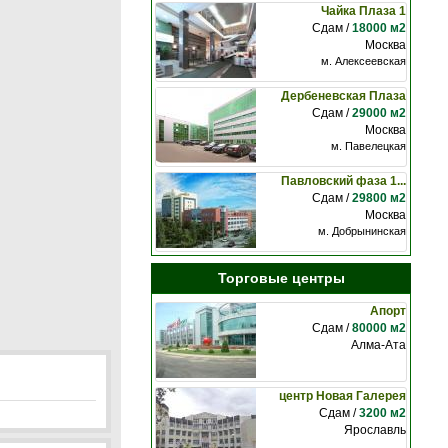
Чайка Плаза 1
Сдам /
18000 м2
Москва
м. Алексеевская
Дербеневская Плаза
Сдам /
29000 м2
Москва
м. Павелецкая
Павловский фаза 1...
Сдам /
29800 м2
Москва
м. Добрынинская
Торговые центры
Апорт
Сдам /
80000 м2
Алма-Ата
центр Новая Галерея
Сдам /
3200 м2
Ярославль