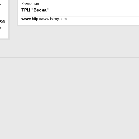
,
Компания
ТРЦ "Весна"
www:
http://www.fstroy.com
 959
к