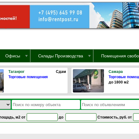
Офисы
Склады Производства
Помещения свобо
Таганрог
Сдам
Самара
Торговые помещения
Торговые поме
до 1800 м2
лощадь, м2 от
до
Стоимость, руб. от