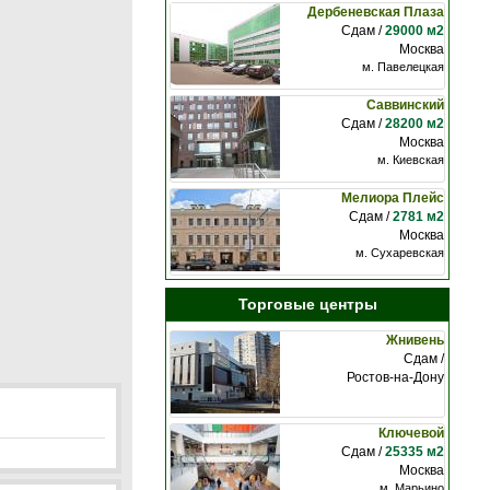
Дербеневская Плаза
Сдам /
29000 м2
Москва
м. Павелецкая
Саввинский
Сдам /
28200 м2
Москва
м. Киевская
Мелиора Плейс
Сдам /
2781 м2
Москва
м. Сухаревская
Торговые центры
Жнивень
Сдам /
Ростов-на-Дону
Ключевой
Сдам /
25335 м2
Москва
м. Марьино