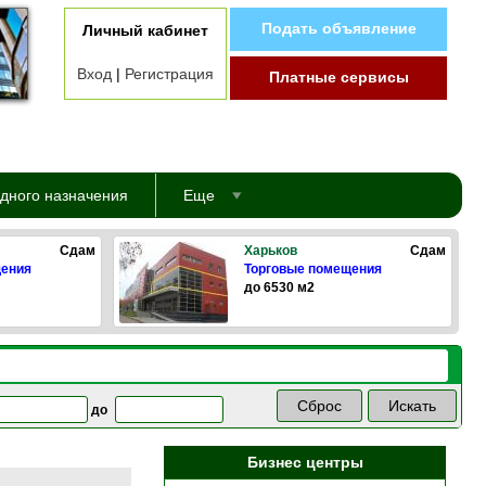
Подать объявление
Личный кабинет
Вход
|
Регистрация
Платные сервисы
дного назначения
Еще
Сдам
Харьков
Сдам
щения
Торговые помещения
до 6530 м2
до
Бизнес центры