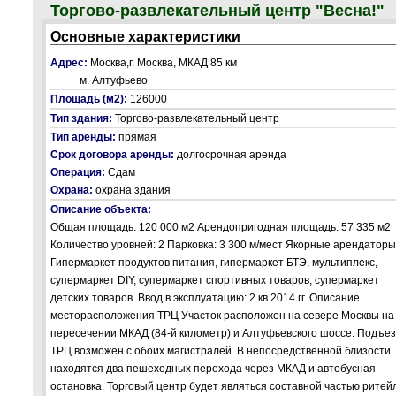
Торгово-развлекательный центр "Весна!"
Основные характеристики
Адрес:
Москва,г. Москва, МКАД 85 км
м. Алтуфьево
Площадь (м2):
126000
Тип здания:
Торгово-развлекательный центр
Тип аренды:
прямая
Срок договора аренды:
долгосрочная аренда
Операция:
Сдам
Охрана:
охрана здания
Описание объекта:
Общая площадь: 120 000 м2 Арендопригодная площадь: 57 335 м2
Количество уровней: 2 Парковка: 3 300 м/мест Якорные арендаторы
Гипермаркет продуктов питания, гипермаркет БТЭ, мультиплекс,
супермаркет DIY, супермаркет спортивных товаров, супермаркет
детских товаров. Ввод в эксплуатацию: 2 кв.2014 гг. Описание
месторасположения ТРЦ Участок расположен на севере Москвы на
пересечении МКАД (84-й километр) и Алтуфьевского шоссе. Подъез
ТРЦ возможен с обоих магистралей. В непосредственной близости
находятся два пешеходных перехода через МКАД и автобусная
остановка. Торговый центр будет являться составной частью ритей