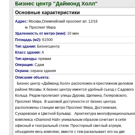
Бизнес центр "Даймонд Холл"
Основные характеристики
Адрес:
Москва,Олимпийский проспект вл. 12/16
м. Проспект Мира
Удаленность от метро (мин):
10 мин
Площадь (м2):
61500
Тип здания:
Бизнесцентр
Класс здания:
А
Тип аренды:
прямая
Операция:
Сдам
Охрана:
охрана здания
Описание объекта:
Бизнес центр «Даймонд Холл» расположен в престижном деловом
районе Москвы. К бизнес центру имеется удобный съезд с Садового
Кольца. Рядом пролегают улицы Дурова, Щепкина, Гиляровского,
Проспект Мира. В шаговой доступности от бизнес центра
расположены станции метро Проспект Мира, Достоевская,
Сухаревская и Цветной Бульвар. Архитектура многофункционально
комплекса «Diamond Hall» уникальным образом сочетает в себе
офисный и театральный стили. Просторный светлый атриум,
объединяя весь комплекс, вместе с тем раскалывает его на две